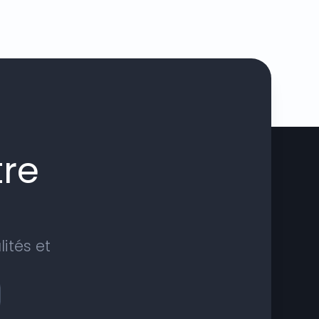
re
ités et