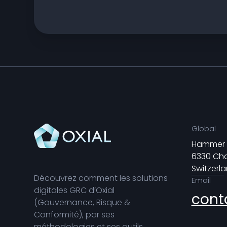
Global
Hammer 1
6330 Ch
Switzerl
Découvrez comment les solutions
Email
digitales GRC d’Oxial
cont
(Gouvernance, Risque &
Conformité), par ses
méthodologies et ses outils