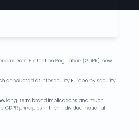
eneral Data Protection Regulation (GDPR)
, new
ch conducted at Infosecurity Europe by security
crime, long-term brand implications and much
ine
GDPR principles
in their individual national