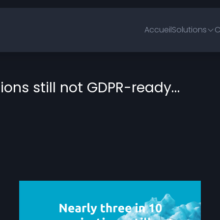
Accueil
Solutions
C
tions still not GDPR-ready…